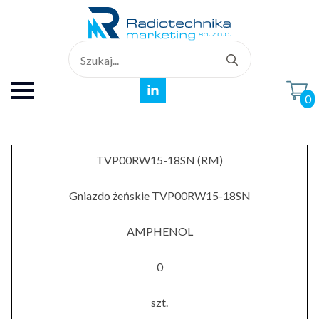
Search
for:
0
TVP00RW15-18SN (RM)
Gniazdo żeńskie TVP00RW15-18SN
AMPHENOL
0
szt.