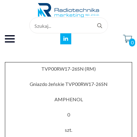
Search
for:
0
TVP00RW17-26SN (RM)
Gniazdo żeńskie TVP00RW17-26SN
AMPHENOL
0
szt.