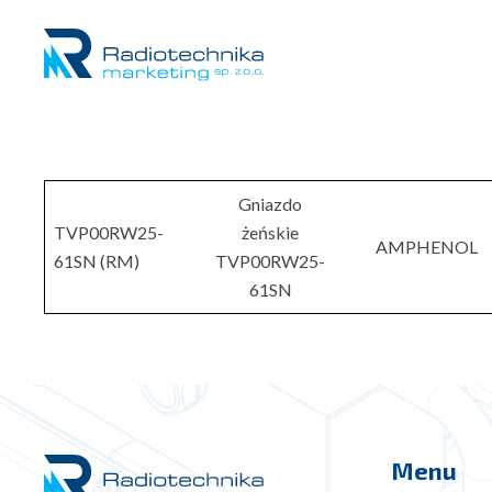
Gniazdo
TVP00RW25-
żeńskie
AMPHENOL
61SN (RM)
TVP00RW25-
61SN
Menu