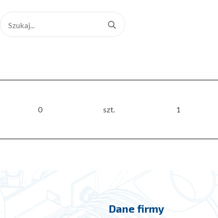
Search
for:
0
szt.
1
Dane firmy