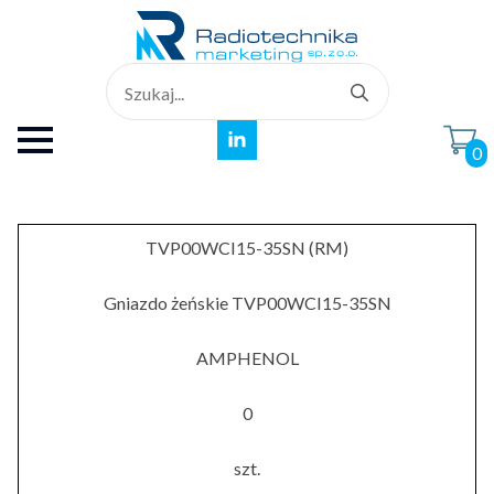
Search
for:
0
TVP00WCI15-35SN (RM)
Gniazdo żeńskie TVP00WCI15-35SN
AMPHENOL
0
szt.