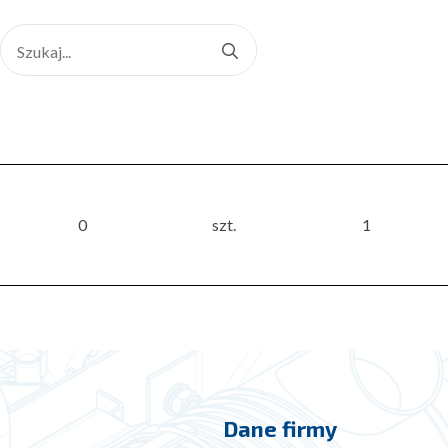
Search
for:
0
szt.
1
Dane firmy