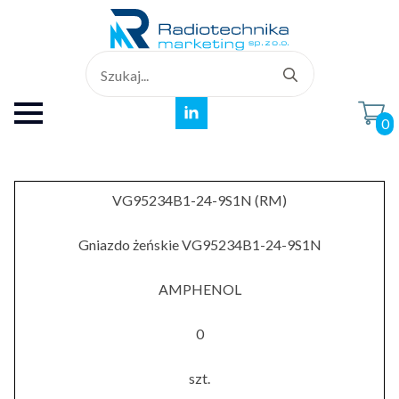
Search
for:
0
VG95234B1-24-9S1N (RM)
Gniazdo żeńskie VG95234B1-24-9S1N
AMPHENOL
0
szt.