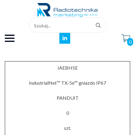
Search
for:
0
IAEBH5E
IndustrialNet™ TX-5e™ gniazdo IP67
PANDUIT
0
szt.