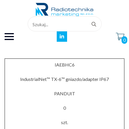
Search
for:
0
IAEBHC6
IndustrialNet™ TX-6™ gniazdo/adapter IP67
PANDUIT
0
szt.