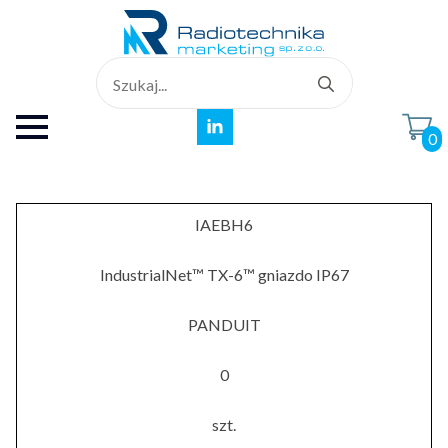
Search
for:
0
IAEBH6
IndustrialNet™ TX-6™ gniazdo IP67
PANDUIT
0
szt.