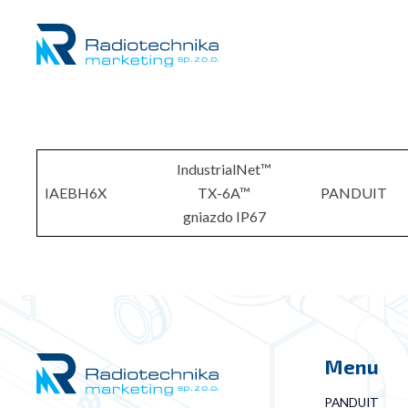
IndustrialNet™
IAEBH6X
TX-6A™
PANDUIT
gniazdo IP67
Menu
PANDUIT