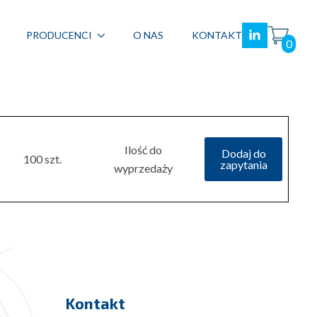
PRODUCENCI
O NAS
KONTAKT
0
Ilość do
Dodaj do
100 szt.
zapytania
wyprzedaży
Kontakt