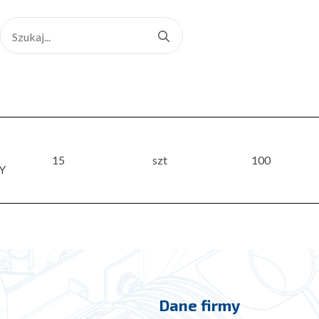
Search
for:
15
szt
100
Y
Dane firmy