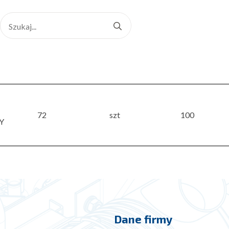
Search
for:
72
szt
100
Y
Dane firmy