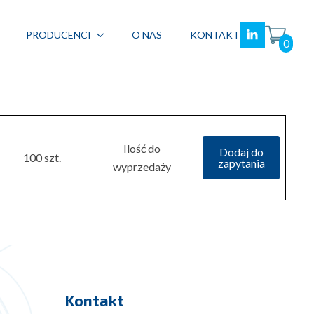
PRODUCENCI
O NAS
KONTAKT
0
Ilość do
Dodaj do
100 szt.
zapytania
wyprzedaży
Kontakt