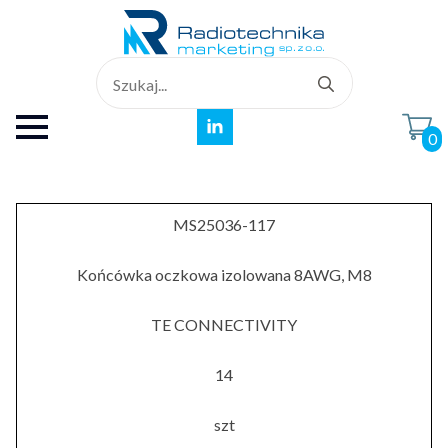
Search
for:
0
MS25036-117
Końcówka oczkowa izolowana 8AWG, M8
TE CONNECTIVITY
14
szt