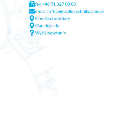
fax +48 71 327 08 00
e-mail: office@radiotechnika.com.pl
Siedziba i oddziały
Plan dojazdu
Wyślij zapytanie