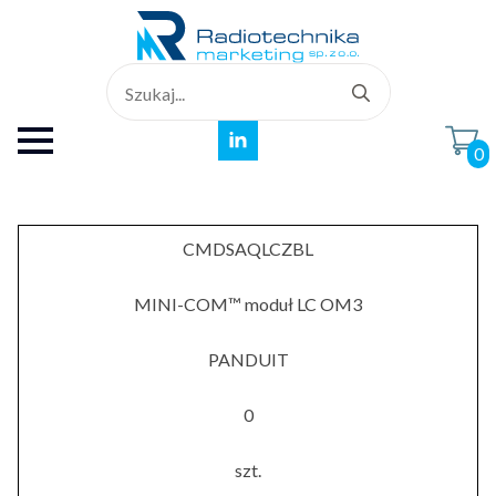
Search
for:
0
CMDSAQLCZBL
MINI-COM™ moduł LC OM3
PANDUIT
0
szt.