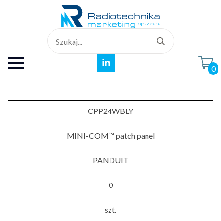
Search
for:
0
CPP24WBLY
MINI-COM™ patch panel
PANDUIT
0
szt.