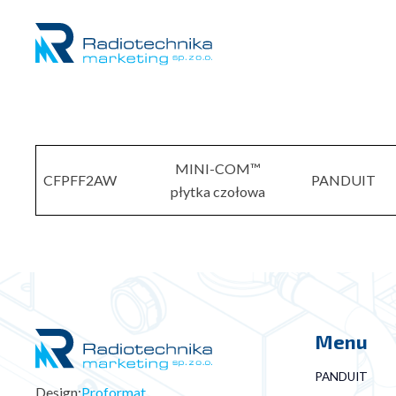
MINI-COM™
CFPFF2AW
PANDUIT
płytka czołowa
Menu
PANDUIT
Design:
Proformat