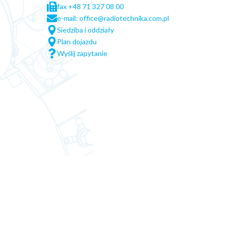
fax +48 71 327 08 00
e-mail: office@radiotechnika.com.pl
Siedziba i oddziały
Plan dojazdu
Wyślij zapytanie