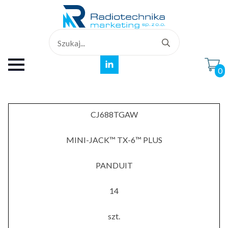
Search
for:
0
CJ688TGAW
MINI-JACK™ TX-6™ PLUS
PANDUIT
14
szt.