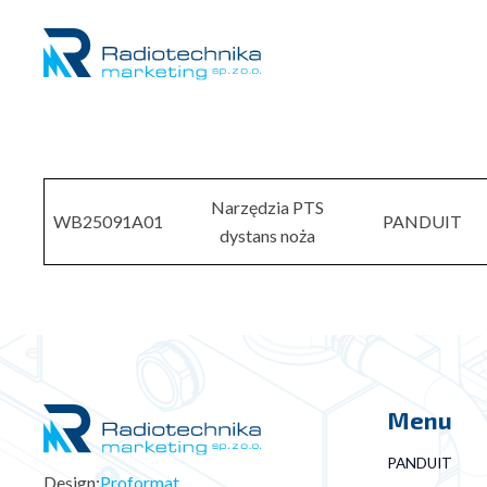
Narzędzia PTS
WB25091A01
PANDUIT
dystans noża
Menu
PANDUIT
Design:
Proformat