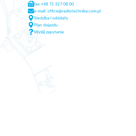
fax +48 71 327 08 00
e-mail: office@radiotechnika.com.pl
Siedziba i oddziały
Plan dojazdu
Wyślij zapytanie