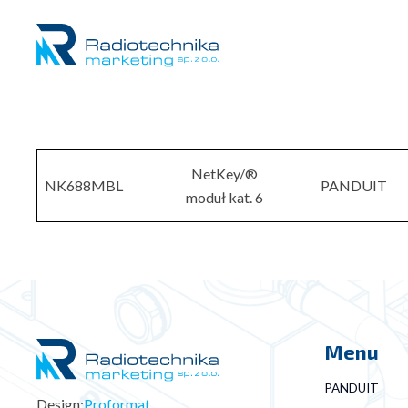
NetKey/®
NK688MBL
PANDUIT
moduł kat. 6
Menu
PANDUIT
Design:
Proformat