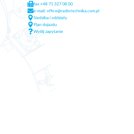
fax +48 71 327 08 00
e-mail: office@radiotechnika.com.pl
Siedziba i oddziały
Plan dojazdu
Wyślij zapytanie