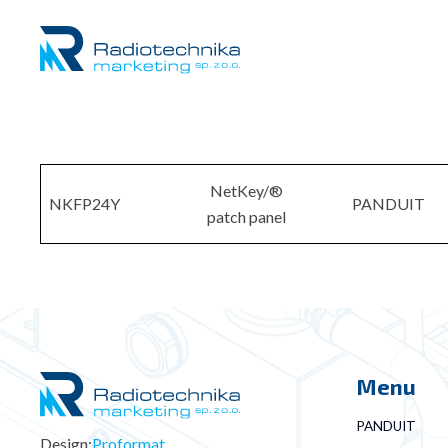
NetKey/®
NKFP24Y
PANDUIT
patch panel
Menu
PANDUIT
Design:
Proformat