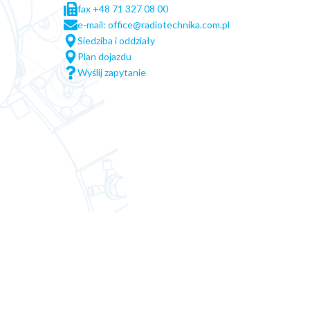
fax +48 71 327 08 00
e-mail: office@radiotechnika.com.pl
Siedziba i oddziały
Plan dojazdu
Wyślij zapytanie