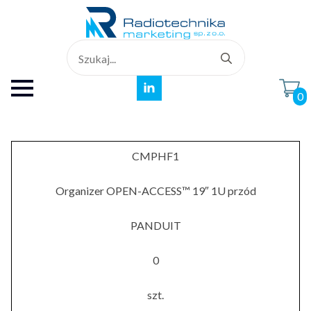
Search
for:
0
CMPHF1
Organizer OPEN-ACCESS™ 19″ 1U przód
PANDUIT
0
szt.