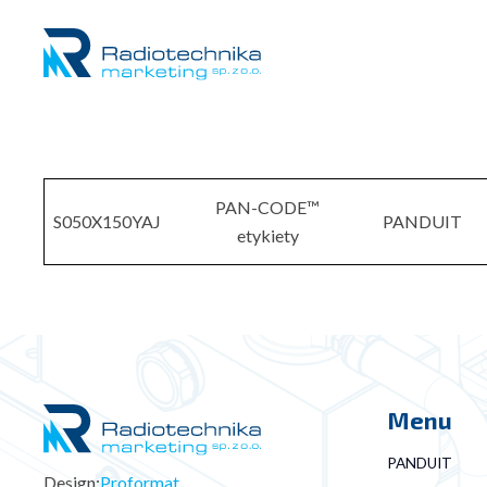
PAN-CODE™
S050X150YAJ
PANDUIT
etykiety
Menu
PANDUIT
Design:
Proformat