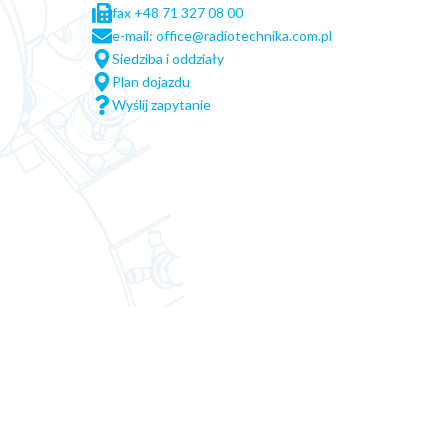
fax +48 71 327 08 00
e-mail: office@radiotechnika.com.pl
Siedziba i oddziały
Plan dojazdu
Wyślij zapytanie