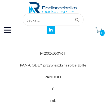
Search
for:
0
M200X050Y6T
PAN-CODE™ przywieszki na rolce, żółte
PANDUIT
0
rol.