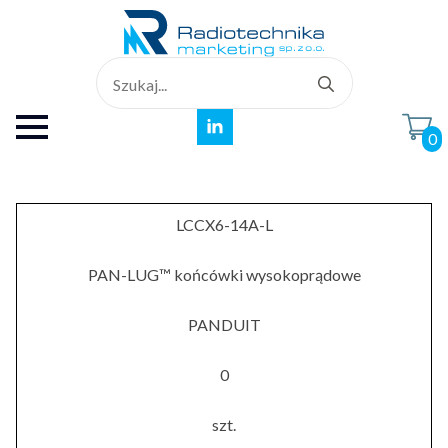
Search
for:
0
LCCX6-14A-L
PAN-LUG™ końcówki wysokoprądowe
PANDUIT
0
szt.