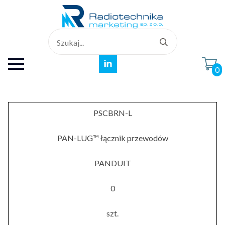
Search
for:
0
PSCBRN-L
PAN-LUG™ łącznik przewodów
PANDUIT
0
szt.