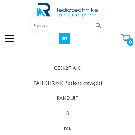
Search
for:
0
GES62F-A-C
PAN-SHRINK™ osłona krawędzi
PANDUIT
0
rol.