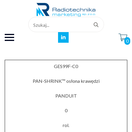
Search
for:
0
GES99F-C0
PAN-SHRINK™ osłona krawędzi
PANDUIT
0
rol.