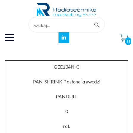
Search
for:
0
GEE134N-C
PAN-SHRINK™ osłona krawędzi
PANDUIT
0
rol.