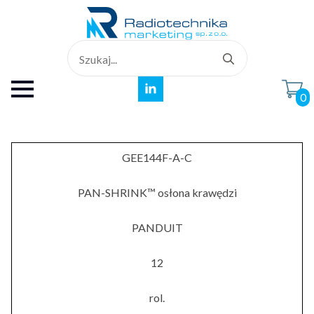
Search
for:
0
GEE144F-A-C
PAN-SHRINK™ osłona krawędzi
PANDUIT
12
rol.