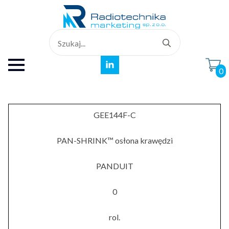
Search
for:
0
GEE144F-C
PAN-SHRINK™ osłona krawędzi
PANDUIT
0
rol.