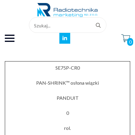
Search
for:
0
SE75P-CR0
PAN-SHRINK™ osłona wiązki
PANDUIT
0
rol.