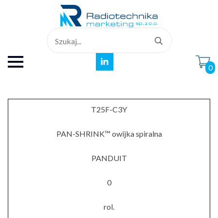
Search
for:
0
T25F-C3Y
PAN-SHRINK™ owijka spiralna
PANDUIT
0
rol.