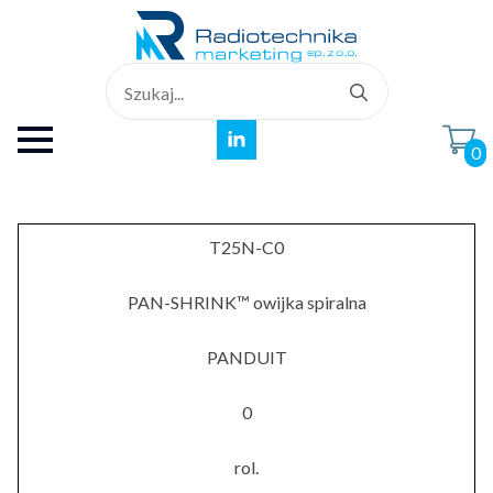
Search
for:
0
T25N-C0
PAN-SHRINK™ owijka spiralna
PANDUIT
0
rol.