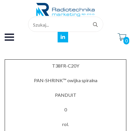
Search
for:
0
T38FR-C20Y
PAN-SHRINK™ owijka spiralna
PANDUIT
0
rol.