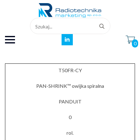
Search
for:
0
T50FR-CY
PAN-SHRINK™ owijka spiralna
PANDUIT
0
rol.