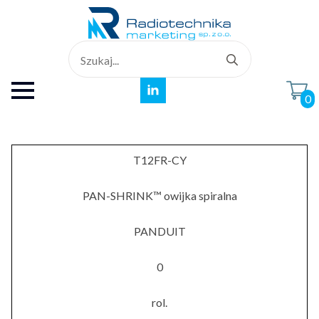
Search
for:
0
T12FR-CY
PAN-SHRINK™ owijka spiralna
PANDUIT
0
rol.