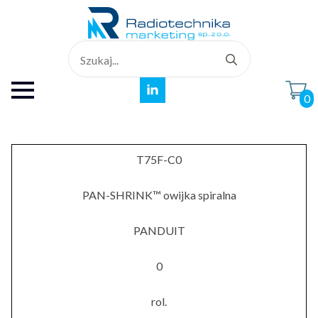
Search
for:
0
T75F-C0
PAN-SHRINK™ owijka spiralna
PANDUIT
0
rol.