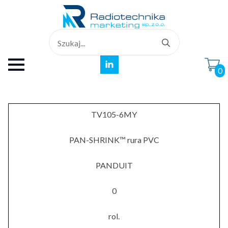
Search
for:
0
TV105-6MY
PAN-SHRINK™ rura PVC
PANDUIT
0
rol.