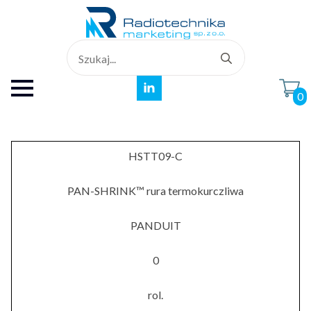
Search
for:
0
HSTT09-C
PAN-SHRINK™ rura termokurczliwa
PANDUIT
0
rol.