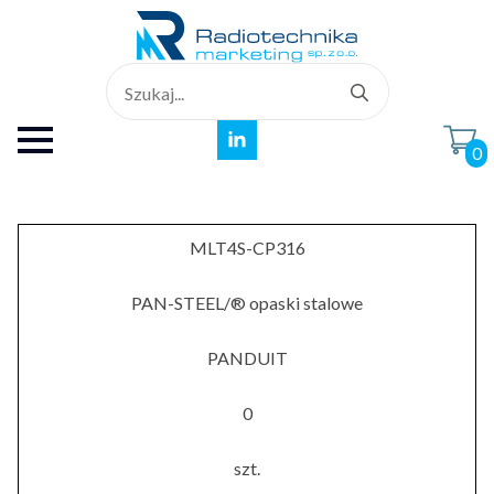
Search
for:
0
MLT4S-CP316
PAN-STEEL/® opaski stalowe
PANDUIT
0
szt.