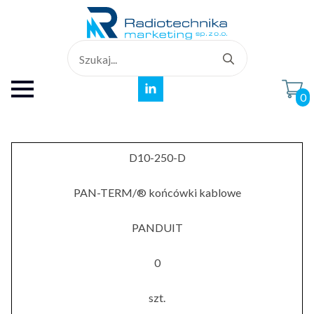
Search
for:
0
D10-250-D
PAN-TERM/® końcówki kablowe
PANDUIT
0
szt.