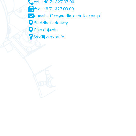
tel. +48 71 327 07 00
fax +48 71 327 08 00
e-mail: office@radiotechnika.com.pl
Siedziba i oddziały
Plan dojazdu
Wyślij zapytanie