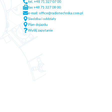
tel. +48 71 327 07 00
fax +48 71 327 08 00
e-mail: office@radiotechnika.com.pl
Siedziba i oddziały
Plan dojazdu
Wyślij zapytanie