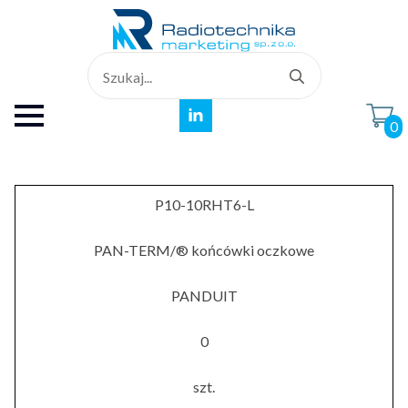
Search
for:
0
P10-10RHT6-L
PAN-TERM/® końcówki oczkowe
PANDUIT
0
szt.