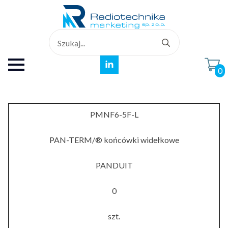
Search
for:
0
PMNF6-5F-L
PAN-TERM/® końcówki widełkowe
PANDUIT
0
szt.