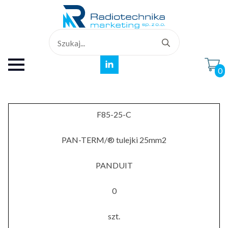
Search
for:
0
F85-25-C
PAN-TERM/® tulejki 25mm2
PANDUIT
0
szt.