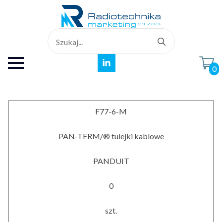
Search
for:
0
F77-6-M
PAN-TERM/® tulejki kablowe
PANDUIT
0
szt.