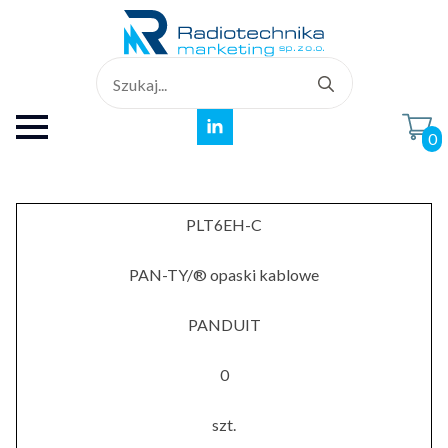
Search
for:
0
PLT6EH-C
PAN-TY/® opaski kablowe
PANDUIT
0
szt.