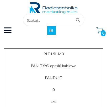
Search
for:
0
PLT1.5I-M0
PAN-TY/® opaski kablowe
PANDUIT
0
szt.